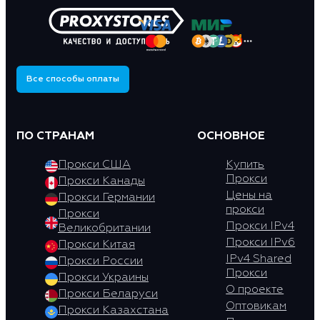
Все способы оплаты
ПО СТРАНАМ
ОСНОВНОЕ
Прокси США
Купить
Прокси
Прокси Канады
Цены на
Прокси Германии
прокси
Прокси
Прокси IPv4
Великобритании
Прокси IPv6
Прокси Китая
IPv4 Shared
Прокси России
Прокси
Прокси Украины
О проекте
Прокси Беларуси
Оптовикам
Прокси Казахстана