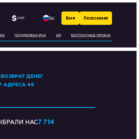
RU
USD
Вход
Регистрация
ECOIN
EN
ОК
ПОДДЕРЖКА IPV6
API
БЕСПЛАТНЫЕ ПРОКСИ
ЛЬ
ГЕСІ
 ВОЗВРАТ ДЕНЕГ
RO
P АДРЕСА 48
UND
RLING
7 714
ЫБРАЛИ НАС