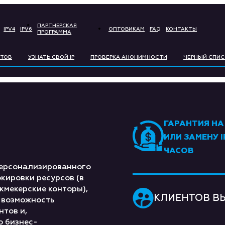
ПАРТНЕРСКАЯ
IPV4
IPV6
ОПТОВИКАМ
FAQ
КОНТАКТЫ
ПРОГРАММА
BITCOIN
LIT
РТОВ
УЗНАТЬ СВОЙ IP
ПРОВЕРКА АНОНИМНОСТИ
ЧЕРНЫЙ СПИС
ETHEREUM
РУБ
ГРИВНЯ
ТЕҢ
ГАРАНТИЯ НА
СЎМ
EU
ИЛИ ЗАМЕНУ I
ЧАСОВ
PO
人民币
STE
персонализированного
кировки ресурсов (в
ZŁOTY
кмекерские конторы),
КЛИЕНТОВ В
, возможность
тов и,
о бизнес-