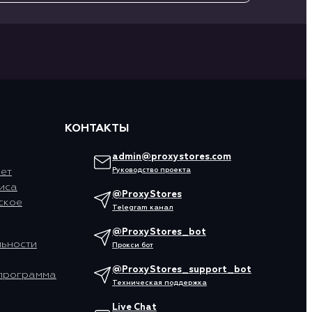
КОНТАКТЫ
admin@proxystores.com
ет
Руководство проекта
иса
@ProxyStores
ское
Telegram канал
@ProxyStores_bot
ьности
Прокси бот
@ProxyStores_support_bot
программа
Техническая поддержка
Live Chat