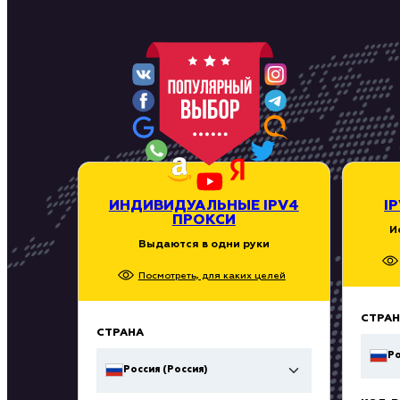
ИНДИВИДУАЛЬНЫЕ IPV4
I
ПРОКСИ
И
Выдаются в одни руки
Посмотреть, для каких целей
СТРАН
СТРАНА
Ро
Россия (Россия)