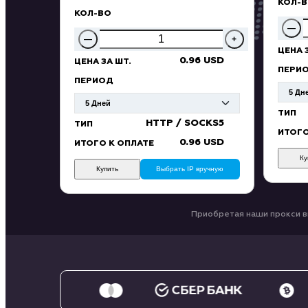
КОЛ-
КОЛ-ВО
—
—
+
ЦЕНА 
0.96 USD
ЦЕНА ЗА ШТ.
ПЕРИ
ПЕРИОД
ТИП
HTTP / SOCKS5
ТИП
ИТОГО
0.96 USD
ИТОГО К ОПЛАТЕ
Ку
Купить
Выбрать IP вручную
Приобретая наши прокси в