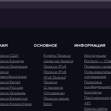
НАМ
ОСНОВНОЕ
ИНФОРМАЦИЯ
окси США
Купить Прокси
Инструкции
окси Канады
Цены на прокси
Вопрос — Отв
окси Германии
Прокси IPv4
Правила серв
окси
Прокси IPv6
Пользователь
ликобритании
соглашение
IPv4 Shared
окси Китая
Прокси
Политика
конфиденциал
окси России
О проекте
Контакты
окси Украины
Оптовикам
Партнерская 
окси Беларуси
Прокси чекер
API
окси Казахстана
Блог
Карта сайта