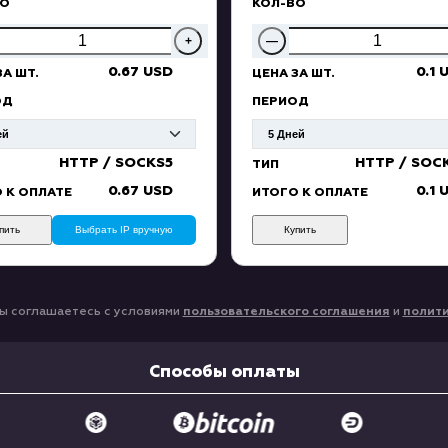
ВО
КОЛ-ВО
+
—
0.67 USD
0.1 
ЗА ШТ.
ЦЕНА ЗА ШТ.
ОД
ПЕРИОД
HTTP / SOCKS5
HTTP / SOC
ТИП
0.67 USD
0.1 
 К ОПЛАТЕ
ИТОГО К ОПЛАТЕ
пить
Выбрать IP вручную
Купить
ы соглашаетесь с условиями
пользовательского соглашения
и
полит
Способы оплаты