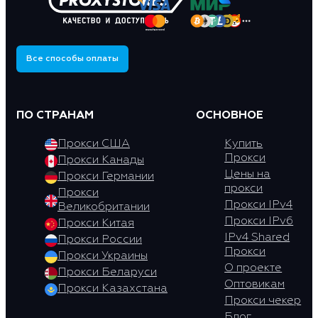
Все способы оплаты
ПО СТРАНАМ
ОСНОВНОЕ
Прокси США
Купить
Прокси
Прокси Канады
Цены на
Прокси Германии
прокси
Прокси
Прокси IPv4
Великобритании
Прокси IPv6
Прокси Китая
IPv4 Shared
Прокси России
Прокси
Прокси Украины
О проекте
Прокси Беларуси
Оптовикам
Прокси Казахстана
Прокси чекер
Блог