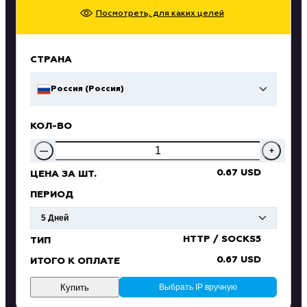
Посмотреть, для каких целей
СТРАНА
Россия (Россия)
КОЛ-ВО
—
+
0.67 USD
ЦЕНА ЗА ШТ.
ПЕРИОД
HTTP / SOCKS5
ТИП
0.67 USD
ИТОГО К ОПЛАТЕ
Купить
Выбрать IP вручную