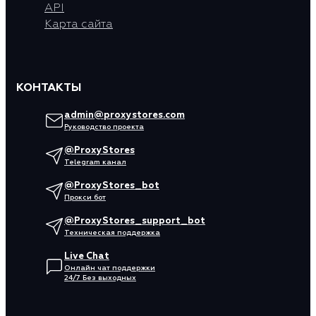
API
Карта сайта
КОНТАКТЫ
admin@proxystores.com
Руководство проекта
@ProxyStores
Telegram канал
@ProxyStores_bot
Прокси бот
@ProxyStores_support_bot
Техническая поддержка
Live Chat
Онлайн чат поддержки
24/7 Без выходных