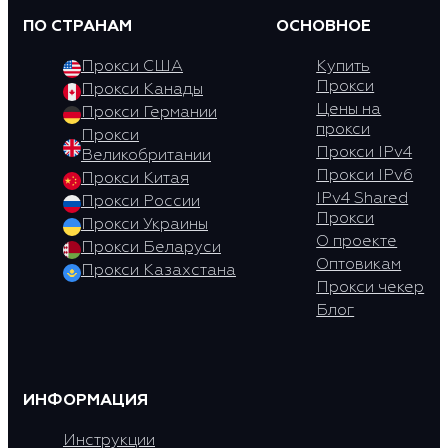
ПО СТРАНАМ
ОСНОВНОЕ
Прокси США
Купить
Прокси
Прокси Канады
Цены на
Прокси Германии
прокси
Прокси
Прокси IPv4
Великобритании
Прокси IPv6
Прокси Китая
IPv4 Shared
Прокси России
Прокси
Прокси Украины
О проекте
Прокси Беларуси
Оптовикам
Прокси Казахстана
Прокси чекер
Блог
ИНФОРМАЦИЯ
Инструкции