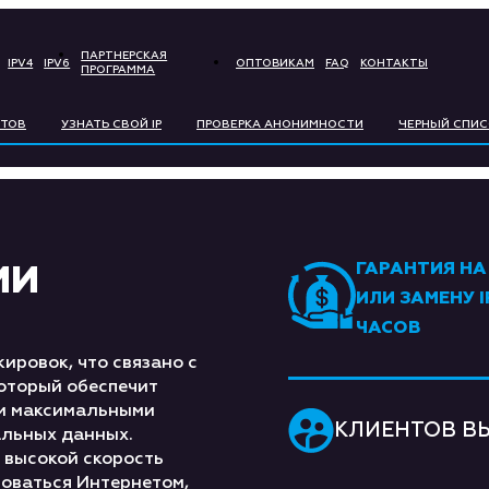
ПАРТНЕРСКАЯ
IPV4
IPV6
ОПТОВИКАМ
FAQ
КОНТАКТЫ
ПРОГРАММА
BITCOIN
LIT
РТОВ
УЗНАТЬ СВОЙ IP
ПРОВЕРКА АНОНИМНОСТИ
ЧЕРНЫЙ СПИС
ETHEREUM
РУБ
ГРИВНЯ
ТЕҢ
ГАРАНТИЯ НА
ИИ
СЎМ
EU
ИЛИ ЗАМЕНУ I
ЧАСОВ
PO
人民币
STE
ировок, что связано с
оторый обеспечит
ZŁOTY
 и максимальными
КЛИЕНТОВ В
льных данных.
 высокой скорость
зоваться Интернетом,