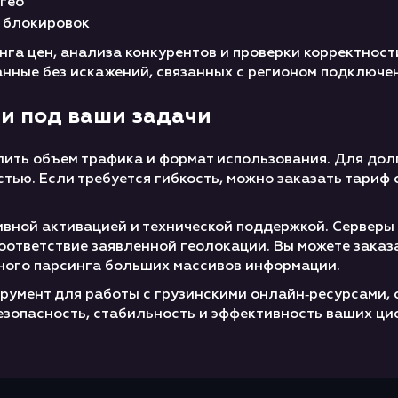
гео
а блокировок
га цен, анализа конкурентов и проверки корректност
анные без искажений, связанных с регионом подключе
ии под ваши задачи
елить объем трафика и формат использования. Для д
стью. Если требуется гибкость, можно заказать тари
ивной активацией и технической поддержкой. Серверы
оответствие заявленной геолокации. Вы можете заказ
ного парсинга больших массивов информации.
умент для работы с грузинскими онлайн‑ресурсами, с
езопасность, стабильность и эффективность ваших ци