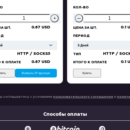
ВО
КОЛ-ВО
+
—
0.67 USD
0.1 
ЗА ШТ.
ЦЕНА ЗА ШТ.
ОД
ПЕРИОД
HTTP / SOCKS5
HTTP / SOC
ТИП
0.67 USD
0.1 
 К ОПЛАТЕ
ИТОГО К ОПЛАТЕ
пить
Выбрать IP вручную
Купить
ы соглашаетесь с условиями
пользовательского соглашения
и
полит
Способы оплаты