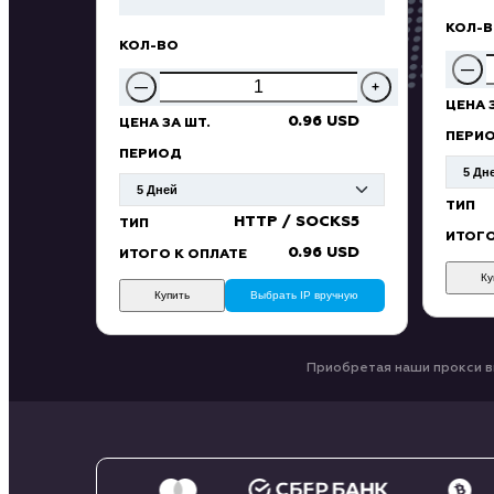
КОЛ-
КОЛ-ВО
—
—
+
ЦЕНА 
0.96 USD
ЦЕНА ЗА ШТ.
ПЕРИ
ПЕРИОД
ТИП
HTTP / SOCKS5
ТИП
ИТОГО
0.96 USD
ИТОГО К ОПЛАТЕ
Ку
Купить
Выбрать IP вручную
Приобретая наши прокси в