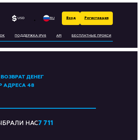
RU
USD
Вход
Регистрация
ECOIN
EN
ОК
ПОДДЕРЖКА IPV6
API
БЕСПЛАТНЫЕ ПРОКСИ
ЛЬ
ГЕСІ
 ВОЗВРАТ ДЕНЕГ
RO
P АДРЕСА 48
UND
RLING
7 711
ЫБРАЛИ НАС