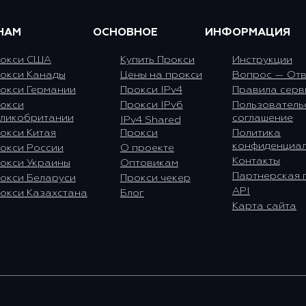
НАМ
ОСНОВНОЕ
ИНФОРМАЦИЯ
окси США
Купить Прокси
Инструкции
окси Канады
Цены на прокси
Вопрос — Отв
окси Германии
Прокси IPv4
Правила серв
окси
Прокси IPv6
Пользователь
ликобритании
соглашение
IPv4 Shared
окси Китая
Прокси
Политика
конфиденциал
окси России
О проекте
Контакты
окси Украины
Оптовикам
Партнерская 
окси Беларуси
Прокси чекер
API
окси Казахстана
Блог
Карта сайта