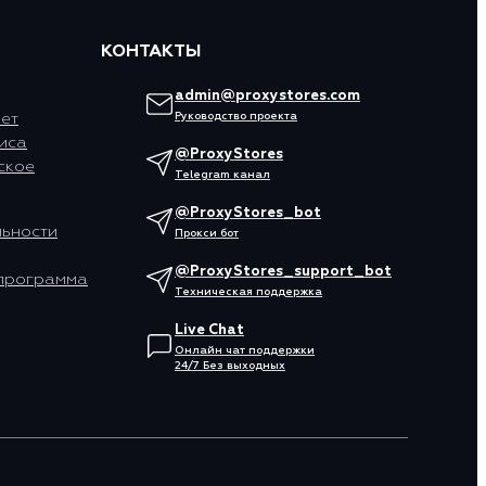
КОНТАКТЫ
admin@proxystores.com
ет
Руководство проекта
иса
@ProxyStores
ское
Telegram канал
@ProxyStores_bot
ьности
Прокси бот
@ProxyStores_support_bot
программа
Техническая поддержка
Live Chat
Онлайн чат поддержки
24/7 Без выходных