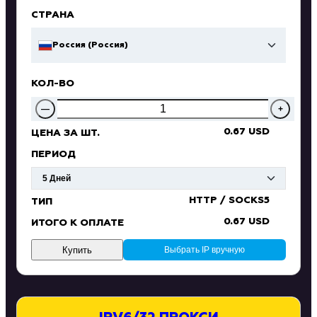
СТРАНА
Россия (Россия)
КОЛ-ВО
—
+
0.67 USD
ЦЕНА ЗА ШТ.
ПЕРИОД
HTTP / SOCKS5
ТИП
0.67 USD
ИТОГО К ОПЛАТЕ
Купить
Выбрать IP вручную