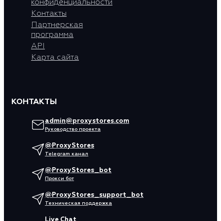
конфиденциальности
Контакты
Партнерская
программа
API
Карта сайта
КОНТАКТЫ
admin@proxystores.com
Руководство проекта
@ProxyStores
Telegram канал
@ProxyStores_bot
Прокси бот
@ProxyStores_support_bot
Техническая поддержка
Live Chat