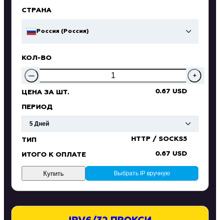
СТРАНА
Россия (Россия)
КОЛ-ВО
—
+
0.67 USD
ЦЕНА ЗА ШТ.
ПЕРИОД
HTTP / SOCKS5
ТИП
0.67 USD
ИТОГО К ОПЛАТЕ
Купить
Выбрать IP вручную