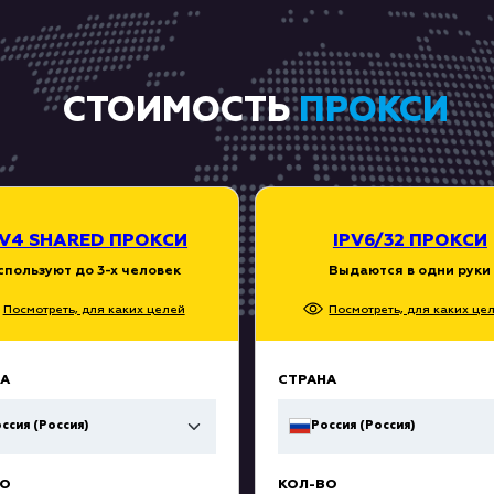
СТОИМОСТЬ
ПРОКСИ
PV4 SHARED ПРОКСИ
IPV6/32 ПРОКСИ
спользуют до 3-х человек
Выдаются в одни руки
Посмотреть, для каких целей
Посмотреть, для каких це
А
СТРАНА
ссия (Россия)
Россия (Россия)
ВО
КОЛ-ВО