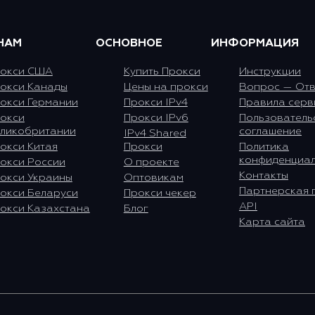
НАМ
ОСНОВНОЕ
ИНФОРМАЦИЯ
окси США
Купить Прокси
Инструкции
окси Канады
Цены на прокси
Вопрос — Отв
окси Германии
Прокси IPv4
Правила серв
окси
Прокси IPv6
Пользователь
ликобритании
соглашение
IPv4 Shared
окси Китая
Прокси
Политика
конфиденциал
окси России
О проекте
Контакты
окси Украины
Оптовикам
Партнерская 
окси Беларуси
Прокси чекер
API
окси Казахстана
Блог
Карта сайта