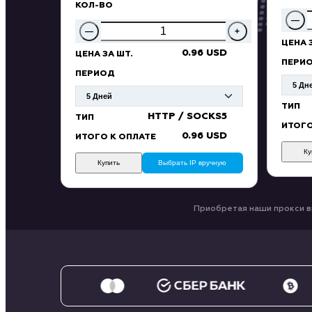
КОЛ-ВО
—
—
+
ЦЕНА 
0.96 USD
ЦЕНА ЗА ШТ.
ПЕРИ
ПЕРИОД
ТИП
HTTP / SOCKS5
ТИП
ИТОГО
0.96 USD
ИТОГО К ОПЛАТЕ
Ку
Купить
Выбрать IP вручную
Приобретая наши прокси в