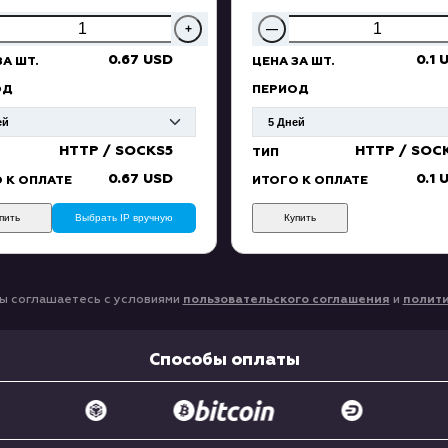
+
—
0.67 USD
0.1 
ЗА ШТ.
ЦЕНА ЗА ШТ.
ОД
ПЕРИОД
HTTP / SOCKS5
HTTP / SOC
ТИП
0.67 USD
0.1 
 К ОПЛАТЕ
ИТОГО К ОПЛАТЕ
пить
Выбрать IP вручную
Купить
ы соглашаетесь с условиями
пользовательского соглашения
и
полит
Способы оплаты