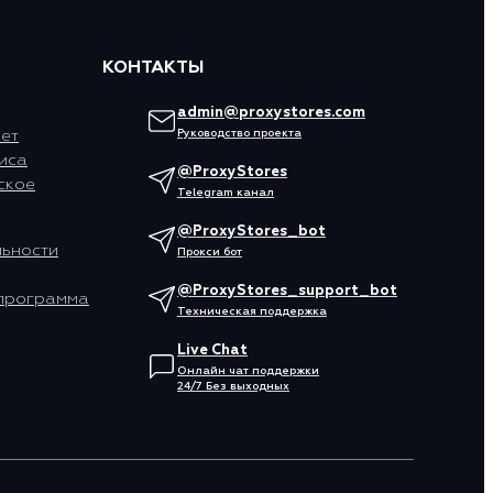
КОНТАКТЫ
admin@proxystores.com
ет
Руководство проекта
иса
@ProxyStores
ское
Telegram канал
@ProxyStores_bot
ьности
Прокси бот
@ProxyStores_support_bot
программа
Техническая поддержка
Live Chat
Онлайн чат поддержки
24/7 Без выходных