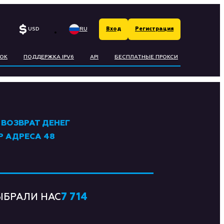
RU
USD
Вход
Регистрация
ECOIN
EN
ОК
ПОДДЕРЖКА IPV6
API
БЕСПЛАТНЫЕ ПРОКСИ
ЛЬ
ГЕСІ
 ВОЗВРАТ ДЕНЕГ
RO
P АДРЕСА 48
UND
RLING
7 714
ЫБРАЛИ НАС