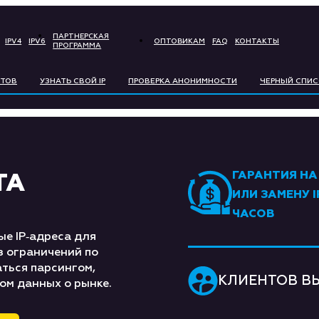
ПАРТНЕРСКАЯ
IPV4
IPV6
ОПТОВИКАМ
FAQ
КОНТАКТЫ
ПРОГРАММА
BITCOIN
LIT
РТОВ
УЗНАТЬ СВОЙ IP
ПРОВЕРКА АНОНИМНОСТИ
ЧЕРНЫЙ СПИС
ETHEREUM
РУБ
ГРИВНЯ
ТЕҢ
ГАРАНТИЯ НА
ТА
СЎМ
EU
ИЛИ ЗАМЕНУ I
ЧАСОВ
PO
人民币
STE
е IP‑адреса для
з ограничений по
ZŁOTY
аться парсингом,
КЛИЕНТОВ В
ом данных о рынке.