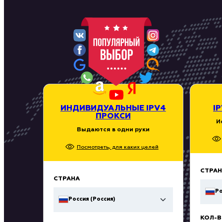
ИНДИВИДУАЛЬНЫЕ IPV4
I
ПРОКСИ
И
Выдаются в одни руки
Посмотреть, для каких целей
СТРАН
СТРАНА
Ро
Россия (Россия)
КОЛ-