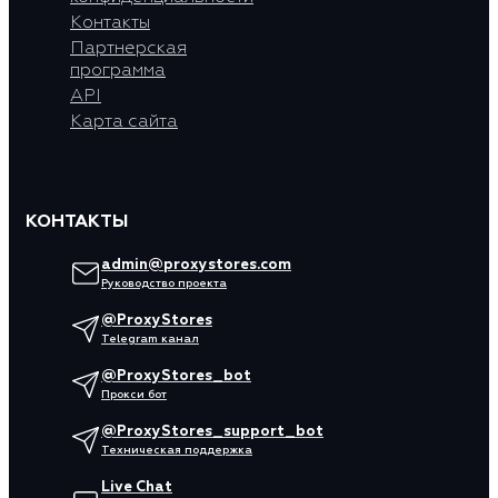
Контакты
Партнерская
программа
API
Карта сайта
КОНТАКТЫ
admin@proxystores.com
Руководство проекта
@ProxyStores
Telegram канал
@ProxyStores_bot
Прокси бот
@ProxyStores_support_bot
Техническая поддержка
Live Chat